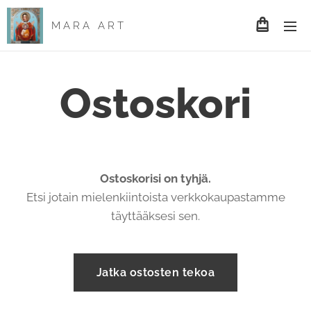
M A R A A R T
Ostoskori
Ostoskorisi on tyhjä.
Etsi jotain mielenkiintoista verkkokaupastamme
täyttääksesi sen.
Jatka ostosten tekoa