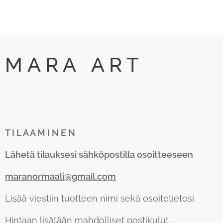
M A R A A R T
T I L A A M I N E N
Lähetä tilauksesi sähköpostilla osoitteeseen
maranormaali@gmail.com
Lisää viestiin tuotteen nimi sekä osoitetietosi.
Hintaan lisätään mahdolliset postikulut.